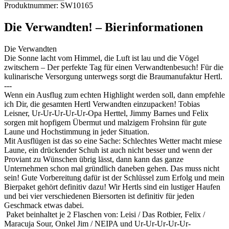
Produktnummer:
SW10165
Die Verwandten! – Bierinformationen
Die Verwandten
Die Sonne lacht vom Himmel, die Luft ist lau und die Vögel
zwitschern – Der perfekte Tag für einen Verwandtenbesuch! Für die
kulinarische Versorgung unterwegs sorgt die Braumanufaktur Hertl.
---
Wenn ein Ausflug zum echten Highlight werden soll, dann empfehle
ich Dir, die gesamten Hertl Verwandten einzupacken! Tobias
Leisner, Ur-Ur-Ur-Ur-Ur-Opa Herttel, Jimmy Barnes und Felix
sorgen mit hopfigem Übermut und malzigem Frohsinn für gute
Laune und Hochstimmung in jeder Situation.
Mit Ausflügen ist das so eine Sache: Schlechtes Wetter macht miese
Laune, ein drückender Schuh ist auch nicht besser und wenn der
Proviant zu Wünschen übrig lässt, dann kann das ganze
Unternehmen schon mal gründlich daneben gehen. Das muss nicht
sein! Gute Vorbereitung dafür ist der Schlüssel zum Erfolg und mein
Bierpaket gehört definitiv dazu! Wir Hertls sind ein lustiger Haufen
und bei vier verschiedenen Biersorten ist definitiv für jeden
Geschmack etwas dabei.
Paket beinhaltet je 2 Flaschen von: Leisi / Das Rotbier, Felix /
Maracuja Sour, Onkel Jim / NEIPA und Ur-Ur-Ur-Ur-Ur-